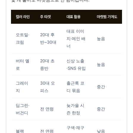
컬러 라인
주 타겟
대표 활용
마켓찜 기여도
대표 이미
오트밀·
20대 후
지·메인 배
높음
크림
반~30대
너
버터 옐
20대 초
신상 노출
높음
로
중반
·SNS 유입
그레이
30대 오
출근룩 코
중간
지
피스
디 묶음
딥그린·
늦가을 시
전 연령
중간
버건디
즌 한정
구색·재구
블랙
전 연령
낮음