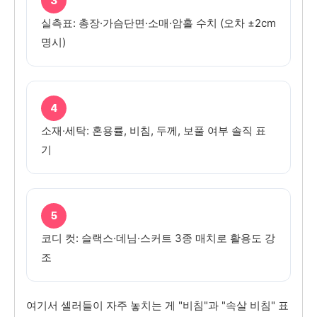
3
실측표: 총장·가슴단면·소매·암홀 수치 (오차 ±2cm
명시)
4
소재·세탁: 혼용률, 비침, 두께, 보풀 여부 솔직 표
기
5
코디 컷: 슬랙스·데님·스커트 3종 매치로 활용도 강
조
여기서 셀러들이 자주 놓치는 게 "비침"과 "속살 비침" 표