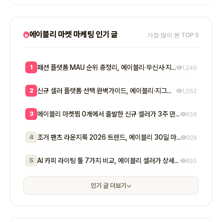
에이블리 마켓 마케팅 인기 글
가장 많이 본 TOP 5
1
패션 플랫폼 MAU 순위 총정리, 에이블리·무신사·지그재그 셀러 입점 전략 8단계
1,246
2
신규 셀러 플랫폼 선택 완벽가이드, 에이블리·지그재그·무신사 매출 비교와 7단계 공식
1,052
3
에이블리 마켓찜 0개에서 출발한 신규 셀러가 3주 만에 200개 넘긴 방법 - 초기 마켓찜이 매출에 실제로 미치는 영향
938
4
조거 팬츠 라운지룩 2026 트렌드, 에이블리 30일 마켓찜 1,400개 만든 7단계
928
5
AI 카피 라이팅 툴 7가지 비교, 에이블리 셀러가 상세페이지 전환율 2배 만든 실전 공식
893
인기 글 더보기