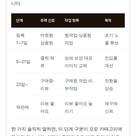
니다.
단계
주력 신호
작업 항목
목적
등록
마켓찜·
찜작업·상품찜
초기 노
1~7일
상품찜
작업
출 확보
클릭·체
상세 보강·대표
진입률
8~21일
류
이미지 교체
개선
구매중·
구매중 작업·리
전환율
22일~
리뷰
뷰작업
상승
리뷰 좋
리뷰 좋아요 늘
재구매·
재판매
아요
리기
신뢰
한 가지 솔직히 말하면, 이 단계 구분이 모든 카테고리에