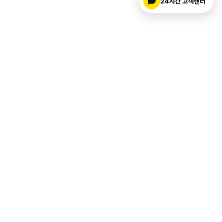
24시간 고객센터
마켓업
.kr
에이블리 마켓찜·상품찜·구매중·리뷰 활성화 자동화
365일 AI 마케팅, 사장님의 에이블리 마켓 성장 파트너
마켓업 서비스
마켓업 고객지원
에이블리 마켓찜·상품찜·구매중·리뷰
마켓업 고객센터
에이블리 마켓찜 5개 무료체험
에이블리 마케팅 FAQ