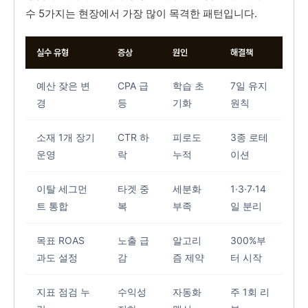
수 5가지는 현장에서 가장 많이 목격한 패턴입니다.
실수 유형
증상
원인
해결책
예산 잦은 변
CPA 급
학습 초
7일 유지
경
등
기화
원칙
소재 1개 장기
CTR 하
피로도
3종 로테
운영
락
누적
이션
이탈 세그먼
타겟 중
세분화
1·3·7·14
트 통합
복
부족
일 분리
목표 ROAS
노출 급
알고리
300%부
과도 설정
감
즘 제약
터 시작
지표 점검 누
수익성
자동화
주 1회 리