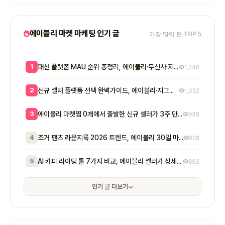
에이블리 마켓 마케팅 인기 글
가장 많이 본 TOP 5
1
패션 플랫폼 MAU 순위 총정리, 에이블리·무신사·지그재그 셀러 입점 전략 8단계
1,246
2
신규 셀러 플랫폼 선택 완벽가이드, 에이블리·지그재그·무신사 매출 비교와 7단계 공식
1,052
3
에이블리 마켓찜 0개에서 출발한 신규 셀러가 3주 만에 200개 넘긴 방법 - 초기 마켓찜이 매출에 실제로 미치는 영향
938
4
조거 팬츠 라운지룩 2026 트렌드, 에이블리 30일 마켓찜 1,400개 만든 7단계
928
5
AI 카피 라이팅 툴 7가지 비교, 에이블리 셀러가 상세페이지 전환율 2배 만든 실전 공식
893
인기 글 더보기