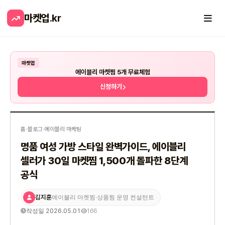
마켓업
.kr
마켓업
에이블리 마켓찜 5개 무료체험
신청하기
홈
›
블로그
›
에이블리 마케팅
명품 여성 가방 스타일 완벽가이드, 에이블리
셀러가 30일 마켓찜 1,500개 돌파한 8단계
공식
김지훈
에이블리 마켓찜·상품찜 운영 컨설턴트
작성일 2026.05.01
166