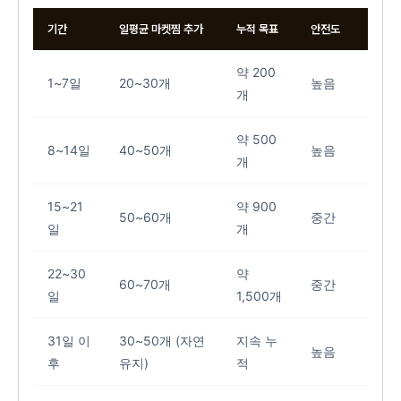
기간
일평균 마켓찜 추가
누적 목표
안전도
약 200
1~7일
20~30개
높음
개
약 500
8~14일
40~50개
높음
개
15~21
약 900
50~60개
중간
일
개
22~30
약
60~70개
중간
일
1,500개
31일 이
30~50개 (자연
지속 누
높음
후
유지)
적