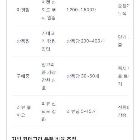
마켓 신
중장기
마켓찜
뢰도·푸
1,200~1,500개
누적
시 알림
카테고
단기 노
상품찜
리 랭킹
상품당 200~400개
출
진입
알고리
즉시 매
즘 가장
구매중
상품당 30~60개
출 트리
강한 신
거
호
리뷰 신
리뷰 좋
전환율
뢰도 강
리뷰당 5~15개
아요
상승
화
가방 카테고리 특화 비율 조정