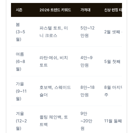
시즌
2026 트렌드 키워드
가격대
신상 런칭 타이밍
봄
파스텔 토트, 미
5만~12
(3~5
2월 셋째 주
니 크로스
만원
월)
여름
라탄·메쉬, 비치
4만~9
(6~8
5월 첫째 주
토트
만원
월)
가을
호보백, 스웨이드
8만~18
8월 마지막
(9~11
숄더
만원
주
월)
겨울
9만
퀼팅 체인백, 토
(12~2
~20만
11월 둘째 주
트백
월)
원