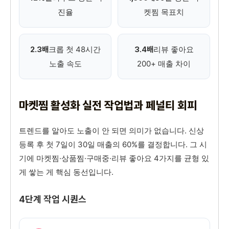
진율
켓찜 목표치
크롭 첫 48시간
리뷰 좋아요
2.3배
3.4배
노출 속도
200+ 매출 차이
마켓찜 활성화 실전 작업법과 페널티 회피
트렌드를 알아도 노출이 안 되면 의미가 없습니다. 신상
등록 후 첫 7일이 30일 매출의 60%를 결정합니다. 그 시
기에 마켓찜·상품찜·구매중·리뷰 좋아요 4가지를 균형 있
게 쌓는 게 핵심 동선입니다.
4단계 작업 시퀀스