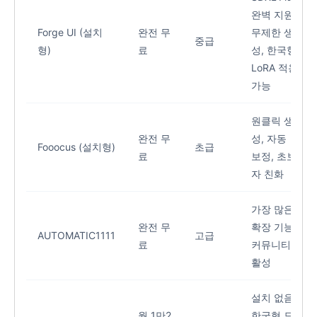
완벽 지원,
Forge UI (설치
완전 무
무제한 생
중급
형)
료
성, 한국형
LoRA 적용
가능
원클릭 생
완전 무
성, 자동
Fooocus (설치형)
초급
료
보정, 초보
자 친화
가장 많은
완전 무
확장 기능,
AUTOMATIC1111
고급
료
커뮤니티
활성
설치 없음,
월 1만2
한국형 모