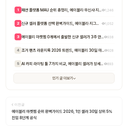
1
패션 플랫폼 MAU 순위 총정리, 에이블리·무신사·지그재그 셀러 입점 전략 8단계
1,246
2
신규 셀러 플랫폼 선택 완벽가이드, 에이블리·지그재그·무신사 매출 비교와 7단계 공식
1,052
3
에이블리 마켓찜 0개에서 출발한 신규 셀러가 3주 만에 200개 넘긴 방법 - 초기 마켓찜이 매출에 실제로 미치는 영향
938
4
조거 팬츠 라운지룩 2026 트렌드, 에이블리 30일 마켓찜 1,400개 만든 7단계
928
5
AI 카피 라이팅 툴 7가지 비교, 에이블리 셀러가 상세페이지 전환율 2배 만든 실전 공식
893
인기 글 더보기
이전글
에이블리 마켓찜 순위 완벽가이드 2026, 1인 셀러 30일 상위 5%
진입 8단계 공식