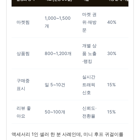
마켓 권
1,000~1,500
마켓찜
위·재방
40%
개
문
개별 상
상품찜
800~1,200개
품 노출
30%
·랭킹
실시간
구매중
일 5~10건
트래픽
15%
표시
신호
리뷰 좋
신뢰도·
50~100개
15%
아요
전환율
액세서리 1인 셀러 한 분 사례인데, 미니 후프 귀걸이를