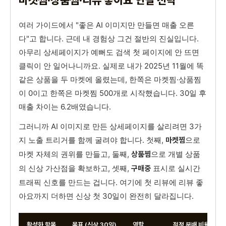
마켓찜·상품찜·리뷰 좋아요 연결 전략
여러 가이드에서 "좋은 AI 이미지만 만들면 매출 오른
다"고 합니다. 근데 내 경험상 그건 절반의 진실입니다.
아무리 상세페이지가 예뻐도 검색 첫 페이지에 안 뜨면
클릭이 안 일어나니까요. 실제로 내가 2025년 11월에 똑
같은 상품을 두 마켓에 올렸는데, 한쪽은 마켓찜·상품찜
이 0이고 한쪽은 마켓찜 500개로 시작했습니다. 30일 후
매출 차이는 6.2배였습니다.
그러니까 AI 이미지로 만든 상세페이지를 살리려면 3가
지 노출 트리거를 함께 굴려야 합니다. 첫째,
으로
마켓찜
마켓 자체의 권위를 만들고, 둘째,
으로 개별 상품
상품찜
의 신상 가산점을 확보하고, 셋째,
표시로 실시간
구매중
트래픽 신호를 만드는 겁니다. 여기에 첫 리뷰에 리뷰 좋
아요까지 더하면 신상 첫 30일이 완전히 달라집니다.
활성화 항목
목표 (신상 30일)
역할
적정 분배 비율