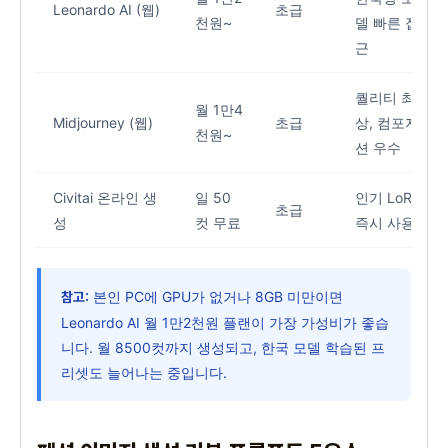
Leonardo AI (웹)
초급
천원~
델 빠른 접
근
퀄리티 최
월 1만4
Midjourney (웹)
초급
상, 컴포지
천원~
션 우수
Civitai 온라인 생
일 50
인기 LoRA
초급
성
컷 무료
즉시 사용
본인 PC에 GPU가 없거나 8GB 미만이면
참고:
Leonardo AI 월 1만2천원 플랜이 가장 가성비가 좋습
니다. 월 8500컷까지 생성되고, 한국 모델 학습된 프
리셋도 늘어나는 중입니다.