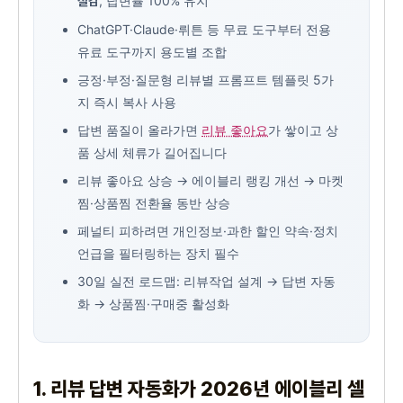
, 답변률 100% 유지
절감
ChatGPT·Claude·뤼튼 등 무료 도구부터 전용
유료 도구까지 용도별 조합
긍정·부정·질문형 리뷰별 프롬프트 템플릿 5가
지 즉시 복사 사용
답변 품질이 올라가면
리뷰 좋아요
가 쌓이고 상
품 상세 체류가 길어집니다
리뷰 좋아요 상승 → 에이블리 랭킹 개선 → 마켓
찜·상품찜 전환율 동반 상승
페널티 피하려면 개인정보·과한 할인 약속·정치
언급을 필터링하는 장치 필수
30일 실전 로드맵: 리뷰작업 설계 → 답변 자동
화 → 상품찜·구매중 활성화
1. 리뷰 답변 자동화가 2026년 에이블리 셀