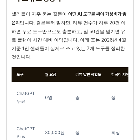
셀러들이 자주 묻는 질문이
어떤 AI 도구를 써야 가성비가 좋
입니다. 결론부터 말하면, 리뷰 건수가 하루 20건 이
은지
하면 무료 도구만으로도 충분하고, 일 50건을 넘기면 유
료 플랜이 시간 대비 이익입니다. 아래 표는 2026년 4월
기준 1인 셀러들이 실제로 쓰고 있는 7개 도구를 정리한
것입니다.
도구
월 요금
리뷰 답변 적합도
한국어 자연스러움
ChatGPT
0원
중
상
무료
ChatGPT
30,000원
상
최상
Plus