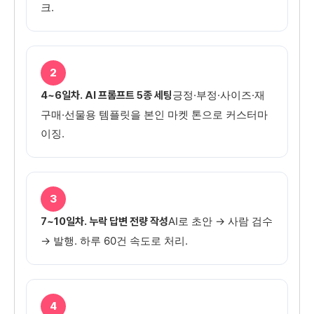
크.
2
긍정·부정·사이즈·재
4~6일차. AI 프롬프트 5종 세팅
구매·선물용 템플릿을 본인 마켓 톤으로 커스터마
이징.
3
AI로 초안 → 사람 검수
7~10일차. 누락 답변 전량 작성
→ 발행. 하루 60건 속도로 처리.
4