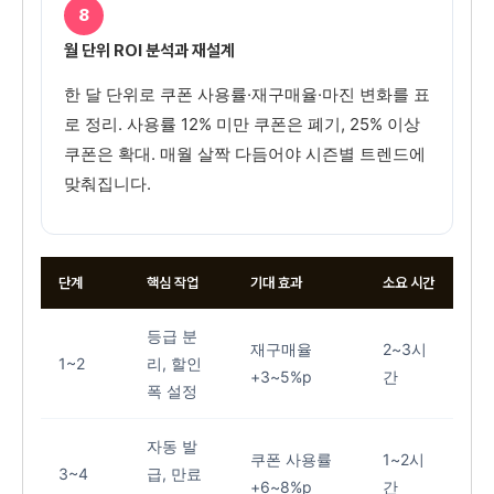
8
월 단위 ROI 분석과 재설계
한 달 단위로 쿠폰 사용률·재구매율·마진 변화를 표
로 정리. 사용률 12% 미만 쿠폰은 폐기, 25% 이상
쿠폰은 확대. 매월 살짝 다듬어야 시즌별 트렌드에
맞춰집니다.
단계
핵심 작업
기대 효과
소요 시간
등급 분
재구매율
2~3시
1~2
리, 할인
+3~5%p
간
폭 설정
자동 발
쿠폰 사용률
1~2시
3~4
급, 만료
+6~8%p
간