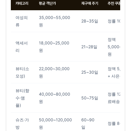
카테고리
평균 객단가
재구매 주기
추천 쿠폰 형태
여성의
35,000~55,000
28~35일
정률 10~12
류
원
정액
액세서
18,000~25,000
21~28일
5,000~8,0
리
원
원
뷰티(소
22,000~30,000
정액 5,000
25~30일
모성)
원
+ 사은품
뷰티(향
40,000~80,000
정률 12% +
수·앰
50~75일
원
료배송
플)
슈즈·가
50,000~120,000
60~90
정률 8~10%
방
원
일