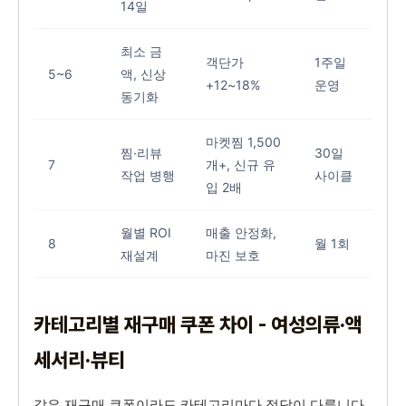
14일
최소 금
객단가
1주일
5~6
액, 신상
+12~18%
운영
동기화
마켓찜 1,500
찜·리뷰
30일
7
개+, 신규 유
작업 병행
사이클
입 2배
월별 ROI
매출 안정화,
8
월 1회
재설계
마진 보호
카테고리별 재구매 쿠폰 차이 - 여성의류·액
세서리·뷰티
같은 재구매 쿠폰이라도 카테고리마다 정답이 다릅니다.