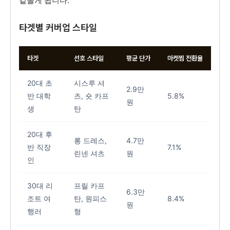
겉돌게 됩니다.
타겟별 커버업 스타일
타겟
선호 스타일
평균 단가
마켓찜 전환율
20대 초
시스루 셔
2.9만
반 대학
츠, 숏 카프
5.8%
원
생
탄
20대 후
롱 드레스,
4.7만
반 직장
7.1%
린넨 셔츠
원
인
30대 리
프릴 카프
6.3만
조트 여
탄, 원피스
8.4%
원
행러
형