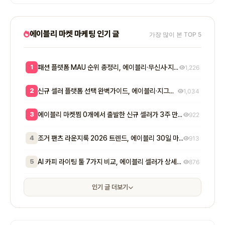
에이블리 마켓 마케팅 인기 글
가장 많이 본 TOP 5
1
패션 플랫폼 MAU 순위 총정리, 에이블리·무신사·지그재그 셀러 입점 전략 8단계
1,226
2
신규 셀러 플랫폼 선택 완벽가이드, 에이블리·지그재그·무신사 매출 비교와 7단계 공식
1,034
3
에이블리 마켓찜 0개에서 출발한 신규 셀러가 3주 만에 200개 넘긴 방법 - 초기 마켓찜이 매출에 실제로 미치는 영향
922
4
조거 팬츠 라운지룩 2026 트렌드, 에이블리 30일 마켓찜 1,400개 만든 7단계
913
5
AI 카피 라이팅 툴 7가지 비교, 에이블리 셀러가 상세페이지 전환율 2배 만든 실전 공식
876
인기 글 더보기