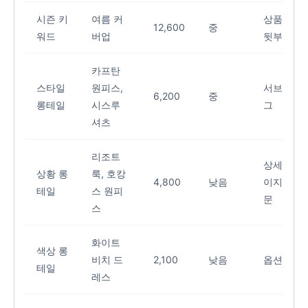
시즌 키
여름 커
상품명
12,600
중
워드
버업
뒷부분
카프탄
스타일
원피스,
서브 태
6,200
중
롱테일
시스루
그
셔츠
리조트
상세페
상황 롱
룩, 호캉
4,800
낮음
이지 본
테일
스 원피
문
스
화이트
색상 롱
비치 드
2,100
낮음
옵션명
테일
레스