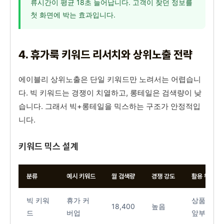
류시간이 평균 18초 늘어납니다. 고객이 찾던 정보를
첫 화면에 박는 효과입니다.
4. 휴가룩 키워드 리서치와 상위노출 전략
에이블리 상위노출은 단일 키워드만 노려서는 어렵습니
다. 빅 키워드는 경쟁이 치열하고, 롱테일은 검색량이 낮
습니다. 그래서 빅+롱테일을 믹스하는 구조가 안정적입
니다.
키워드 믹스 설계
분류
예시 키워드
월 검색량
경쟁 강도
활용 위치
빅 키워
휴가 커
상품명
18,400
높음
드
버업
앞부분