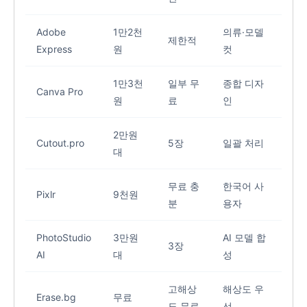
Adobe
1만2천
의류·모델
제한적
지
Express
원
컷
1만3천
일부 무
종합 디자
Canva Pro
지
원
료
인
2만원
Cutout.pro
5장
일괄 처리
약
대
무료 충
한국어 사
Pixlr
9천원
지
분
용자
PhotoStudio
3만원
AI 모델 합
3장
약
AI
대
성
고해상
해상도 우
Erase.bg
무료
웹
도 무료
선