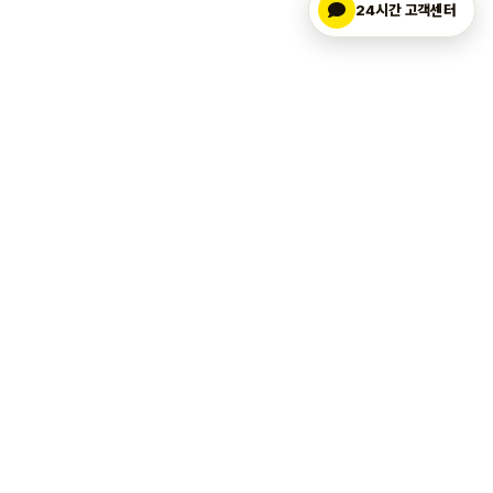
24시간 고객센터
마켓업
.kr
에이블리 마켓찜·상품찜·구매중·리뷰 활성화 자동화
365일 AI 마케팅, 사장님의 에이블리 마켓 성장 파트너
마켓업 서비스
마켓업 고객지원
에이블리 마켓찜·상품찜·구매중·리뷰
마켓업 고객센터
에이블리 마켓찜 5개 무료체험
에이블리 마케팅 FAQ