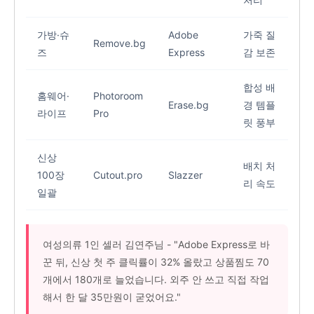
가방·슈
Adobe
가죽 질
Remove.bg
즈
Express
감 보존
합성 배
홈웨어·
Photoroom
Erase.bg
경 템플
라이프
Pro
릿 풍부
신상
배치 처
100장
Cutout.pro
Slazzer
리 속도
일괄
여성의류 1인 셀러 김연주님 - "Adobe Express로 바
꾼 뒤, 신상 첫 주 클릭률이 32% 올랐고 상품찜도 70
개에서 180개로 늘었습니다. 외주 안 쓰고 직접 작업
해서 한 달 35만원이 굳었어요."