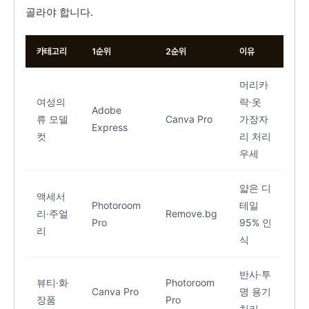
골라야 합니다.
카테고리
1순위
2순위
이유
머리카
여성의
락·옷
Adobe
류 모델
Canva Pro
가장자
Express
컷
리 처리
우세
얇은 디
액세서
Photoroom
테일
리·주얼
Remove.bg
Pro
95% 인
리
식
반사·투
뷰티·화
Photoroom
Canva Pro
명 용기
장품
Pro
처리