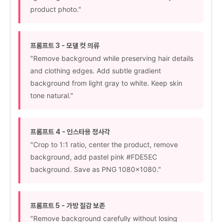
product photo."
프롬프트 3 - 모델 컷 의류
"Remove background while preserving hair details
and clothing edges. Add subtle gradient
background from light gray to white. Keep skin
tone natural."
프롬프트 4 - 인스타용 정사각
"Crop to 1:1 ratio, center the product, remove
background, add pastel pink #FDE5EC
background. Save as PNG 1080x1080."
프롬프트 5 - 가방 질감 보존
"Remove background carefully without losing