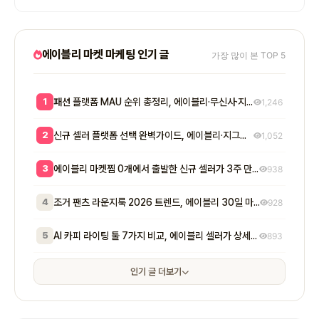
에이블리 마켓 마케팅 인기 글
가장 많이 본 TOP 5
1
패션 플랫폼 MAU 순위 총정리, 에이블리·무신사·지그재그 셀러 입점 전략 8단계
1,246
2
신규 셀러 플랫폼 선택 완벽가이드, 에이블리·지그재그·무신사 매출 비교와 7단계 공식
1,052
3
에이블리 마켓찜 0개에서 출발한 신규 셀러가 3주 만에 200개 넘긴 방법 - 초기 마켓찜이 매출에 실제로 미치는 영향
938
4
조거 팬츠 라운지룩 2026 트렌드, 에이블리 30일 마켓찜 1,400개 만든 7단계
928
5
AI 카피 라이팅 툴 7가지 비교, 에이블리 셀러가 상세페이지 전환율 2배 만든 실전 공식
893
인기 글 더보기