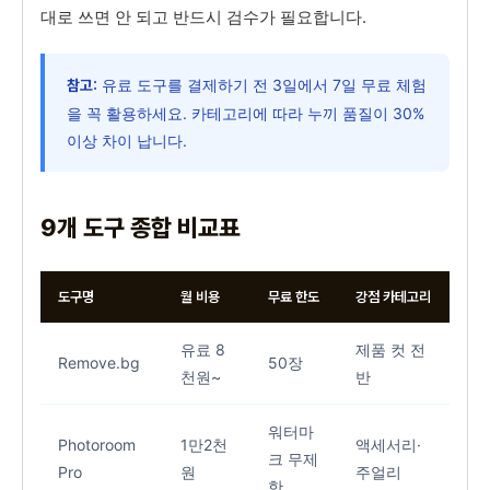
대로 쓰면 안 되고 반드시 검수가 필요합니다.
유료 도구를 결제하기 전 3일에서 7일 무료 체험
참고:
을 꼭 활용하세요. 카테고리에 따라 누끼 품질이 30%
이상 차이 납니다.
9개 도구 종합 비교표
도구명
월 비용
무료 한도
강점 카테고리
모바
유료 8
제품 컷 전
Remove.bg
50장
지
천원~
반
워터마
Photoroom
1만2천
액세서리·
크 무제
최
Pro
원
주얼리
한