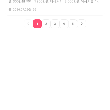
월 300만원 뷰티, 1,200만원 액세서리, 3,000만원 여성의류 마켓
의 마진율·광고비·마켓찜 전략 차이를 7년차 셀러가 직접 해부합
2026.07.22
66
니다.
1
2
3
4
5