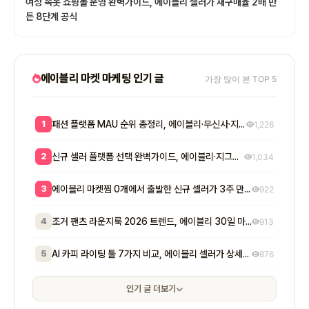
여성 속옷 쇼핑몰 운영 완벽가이드, 에이블리 셀러가 재구매율 2배 만
든 8단계 공식
에이블리 마켓 마케팅 인기 글
가장 많이 본 TOP 5
1
패션 플랫폼 MAU 순위 총정리, 에이블리·무신사·지그재그 셀러 입점 전략 8단계
1,226
2
신규 셀러 플랫폼 선택 완벽가이드, 에이블리·지그재그·무신사 매출 비교와 7단계 공식
1,034
3
에이블리 마켓찜 0개에서 출발한 신규 셀러가 3주 만에 200개 넘긴 방법 - 초기 마켓찜이 매출에 실제로 미치는 영향
922
4
조거 팬츠 라운지룩 2026 트렌드, 에이블리 30일 마켓찜 1,400개 만든 7단계
913
5
AI 카피 라이팅 툴 7가지 비교, 에이블리 셀러가 상세페이지 전환율 2배 만든 실전 공식
876
인기 글 더보기