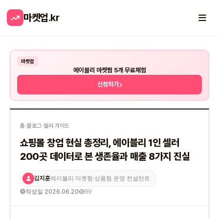
마켓업
.kr
마켓업
에이블리 마켓찜 5개 무료체험
신청하기
홈
›
블로그
›
셀러 가이드
쇼핑몰 창업 현실 총정리, 에이블리 1인 셀러
200곳 데이터로 본 생존율과 매출 8가지 진실
김지훈
에이블리 마켓찜·상품찜 운영 컨설턴트
작성일 2026.06.20
99