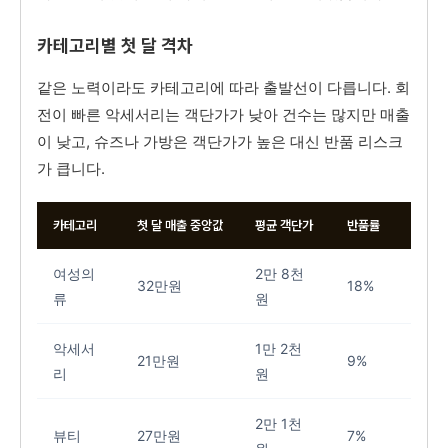
카테고리별 첫 달 격차
같은 노력이라도 카테고리에 따라 출발선이 다릅니다. 회
전이 빠른 악세서리는 객단가가 낮아 건수는 많지만 매출
이 낮고, 슈즈나 가방은 객단가가 높은 대신 반품 리스크
가 큽니다.
카테고리
첫 달 매출 중앙값
평균 객단가
반품률
여성의
2만 8천
32만원
18%
류
원
악세서
1만 2천
21만원
9%
리
원
2만 1천
뷰티
27만원
7%