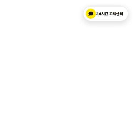
24시간 고객센터
마켓업
.kr
에이블리 마켓찜·상품찜·구매중·리뷰 활성화 자동화
365일 AI 마케팅, 사장님의 에이블리 마켓 성장 파트너
마켓업 서비스
마켓업 고객지원