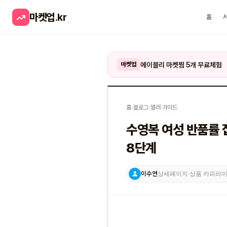
마켓업
.kr
홈
에이블리 마켓찜 5개 무료체험
마켓업
홈
›
블로그
›
셀러 가이드
수영복 여성 반품률 
8단계
이수연
상세페이지·상품 카피라