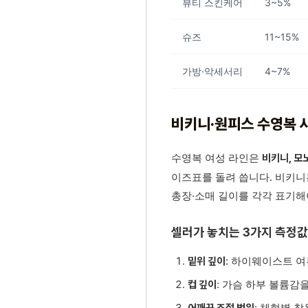
뷰티 스킨케어
3~5%
슈즈
11~15%
가방·악세서리
4~7%
비키니·원피스 수영복 
수영복 여성 라인은
비키니, 모
이즈표를 돌려 씁니다. 비키니는
총장·소매 길이를 각각 표기해
셀러가 놓치는 3가지 측정값
: 하이웨이스트 
밑위 깊이
: 가슴 하부 볼륨감
컵 깊이
: 체형별 