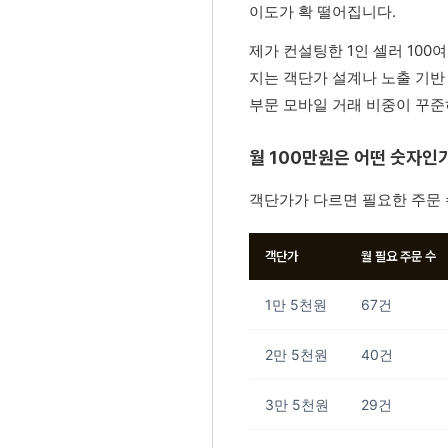
이도가 확 떨어집니다.
제가 컨설팅한 1인 셀러 100여
지는 객단가 설계나 노출 기반
부문 모바일 거래 비중이 꾸준
월 100만원은 어떤 숫자인
객단가가 다르면 필요한 주문 
객단가
월 필요 주문 수
1만 5천원
67건
2만 5천원
40건
3만 5천원
29건