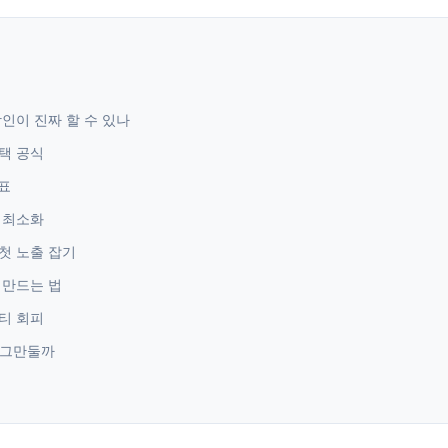
인이 진짜 할 수 있나
택 공식
표
 최소화
첫 노출 잡기
 만드는 법
티 회피
 그만둘까