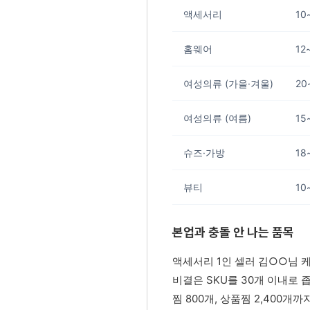
액세서리
10
홈웨어
12
여성의류 (가을·겨울)
20
여성의류 (여름)
15
슈즈·가방
18
뷰티
10
본업과 충돌 안 나는 품목
액세서리 1인 셀러 김○○님 케
비결은 SKU를 30개 이내로
찜 800개, 상품찜 2,400개