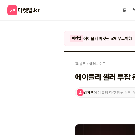
마켓업
.kr
홈
에이블리 마켓찜 5개 무료체험
마켓업
홈
›
블로그
›
셀러 가이드
에이블리 셀러 투잡 완
김지훈
에이블리 마켓찜·상품찜 