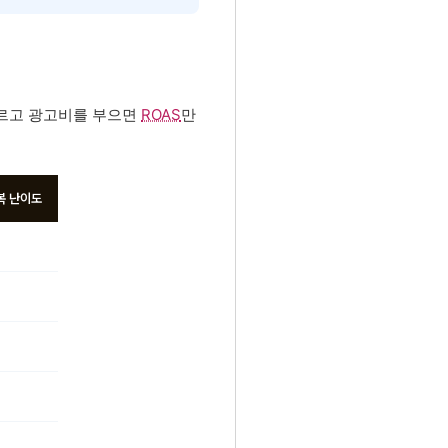
모르고 광고비를 부으면
ROAS
만
복 난이도