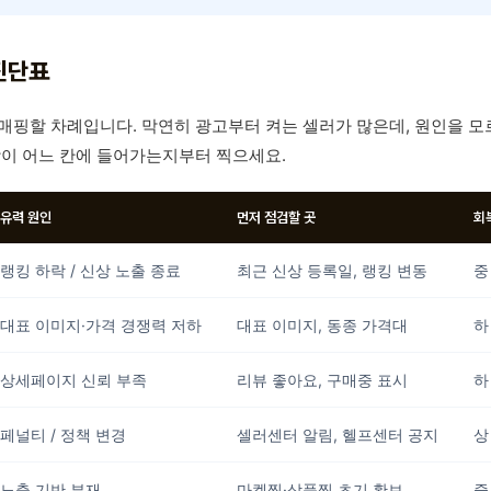
진단표
매핑할 차례입니다. 막연히 광고부터 켜는 셀러가 많은데, 원인을 
상이 어느 칸에 들어가는지부터 찍으세요.
유력 원인
먼저 점검할 곳
회
랭킹 하락 / 신상 노출 종료
최근 신상 등록일, 랭킹 변동
중
대표 이미지·가격 경쟁력 저하
대표 이미지, 동종 가격대
하
상세페이지 신뢰 부족
리뷰 좋아요, 구매중 표시
하
페널티 / 정책 변경
셀러센터 알림, 헬프센터 공지
상
노출 기반 부재
마켓찜·상품찜 초기 확보
중