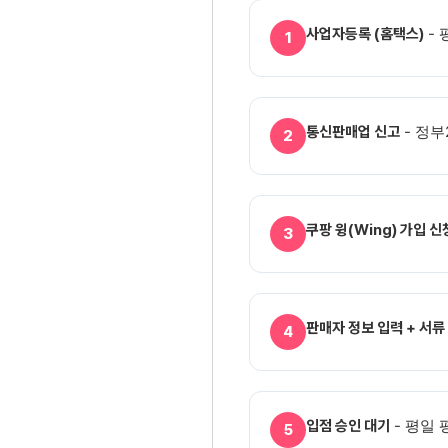
- 
사업자등록 (홈택스)
1
- 정부
통신판매업 신고
2
쿠팡 윙(Wing) 가입 신
3
판매자 정보 입력 + 서류
4
- 평일 
입점 승인 대기
5