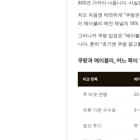
800건 가까이 나옵니다. 사
저도 처음엔 막연하게 "쿠팡은 
이 에이블리 메인 채널의 18%
그러니까 쿠팡 입점은 "에이블
니다. 흔히 "초기엔 쿠팡 광고
쿠팡과 에이블리, 어느 쪽이
비교 항목
에
주 타겟 연령
20
의류 기준 수수료
3~
정산 주기
주 